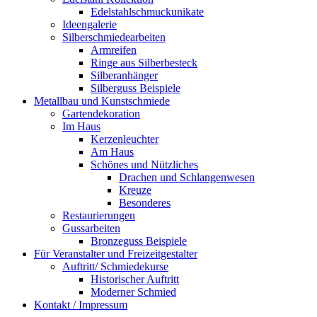
Edelstahlschmuckunikate
Ideengalerie
Silberschmiedearbeiten
Armreifen
Ringe aus Silberbesteck
Silberanhänger
Silberguss Beispiele
Metallbau und Kunstschmiede
Gartendekoration
Im Haus
Kerzenleuchter
Am Haus
Schönes und Nützliches
Drachen und Schlangenwesen
Kreuze
Besonderes
Restaurierungen
Gussarbeiten
Bronzeguss Beispiele
Für Veranstalter und Freizeitgestalter
Auftritt/ Schmiedekurse
Historischer Auftritt
Moderner Schmied
Kontakt / Impressum