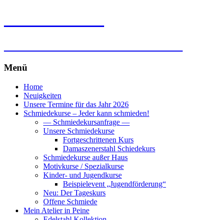
Falk Laxander
Kunst- und Silberschmiedearbeiten
Menü
Zum
Home
Inhalt
Neuigkeiten
springen
Unsere Termine für das Jahr 2026
Schmiedekurse – Jeder kann schmieden!
— Schmiedekursanfrage —
Unsere Schmiedekurse
Fortgeschrittenen Kurs
Damaszenerstahl Schiedekurs
Schmiedekurse außer Haus
Motivkurse / Spezialkurse
Kinder- und Jugendkurse
Beispielevent „Jugendförderung“
Neu: Der Tageskurs
Offene Schmiede
Mein Atelier in Peine
Edelstahl Kollektion