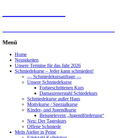
Falk Laxander
Kunst- und Silberschmiedearbeiten
Menü
Zum
Home
Inhalt
Neuigkeiten
springen
Unsere Termine für das Jahr 2026
Schmiedekurse – Jeder kann schmieden!
— Schmiedekursanfrage —
Unsere Schmiedekurse
Fortgeschrittenen Kurs
Damaszenerstahl Schiedekurs
Schmiedekurse außer Haus
Motivkurse / Spezialkurse
Kinder- und Jugendkurse
Beispielevent „Jugendförderung“
Neu: Der Tageskurs
Offene Schmiede
Mein Atelier in Peine
Edelstahl Kollektion