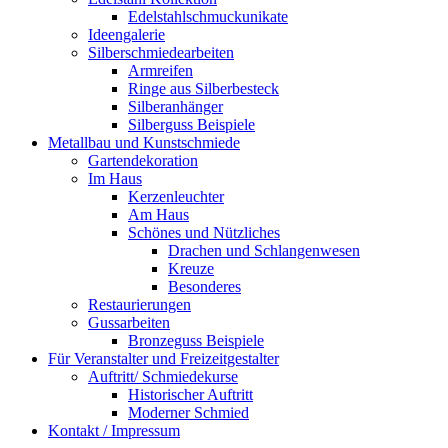
Edelstahlschmuckunikate
Ideengalerie
Silberschmiedearbeiten
Armreifen
Ringe aus Silberbesteck
Silberanhänger
Silberguss Beispiele
Metallbau und Kunstschmiede
Gartendekoration
Im Haus
Kerzenleuchter
Am Haus
Schönes und Nützliches
Drachen und Schlangenwesen
Kreuze
Besonderes
Restaurierungen
Gussarbeiten
Bronzeguss Beispiele
Für Veranstalter und Freizeitgestalter
Auftritt/ Schmiedekurse
Historischer Auftritt
Moderner Schmied
Kontakt / Impressum