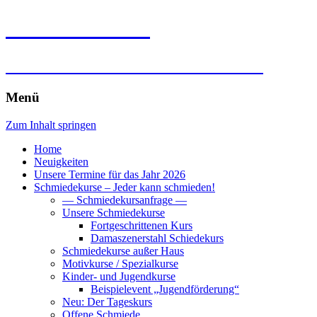
Falk Laxander
Kunst- und Silberschmiedearbeiten
Menü
Zum Inhalt springen
Home
Neuigkeiten
Unsere Termine für das Jahr 2026
Schmiedekurse – Jeder kann schmieden!
— Schmiedekursanfrage —
Unsere Schmiedekurse
Fortgeschrittenen Kurs
Damaszenerstahl Schiedekurs
Schmiedekurse außer Haus
Motivkurse / Spezialkurse
Kinder- und Jugendkurse
Beispielevent „Jugendförderung“
Neu: Der Tageskurs
Offene Schmiede