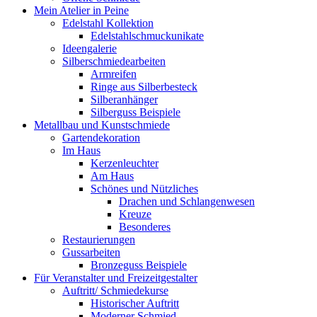
Mein Atelier in Peine
Edelstahl Kollektion
Edelstahlschmuckunikate
Ideengalerie
Silberschmiedearbeiten
Armreifen
Ringe aus Silberbesteck
Silberanhänger
Silberguss Beispiele
Metallbau und Kunstschmiede
Gartendekoration
Im Haus
Kerzenleuchter
Am Haus
Schönes und Nützliches
Drachen und Schlangenwesen
Kreuze
Besonderes
Restaurierungen
Gussarbeiten
Bronzeguss Beispiele
Für Veranstalter und Freizeitgestalter
Auftritt/ Schmiedekurse
Historischer Auftritt
Moderner Schmied